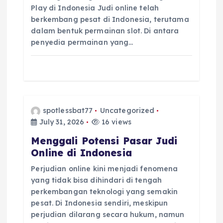
o
Play di Indonesia Judi online telah
berkembang pesat di Indonesia, terutama
dalam bentuk permainan slot. Di antara
n
penyedia permainan yang…
spotlessbat77
Uncategorized
July 31, 2026
16 views
Menggali Potensi Pasar Judi
Online di Indonesia
Perjudian online kini menjadi fenomena
yang tidak bisa dihindari di tengah
perkembangan teknologi yang semakin
pesat. Di Indonesia sendiri, meskipun
perjudian dilarang secara hukum, namun