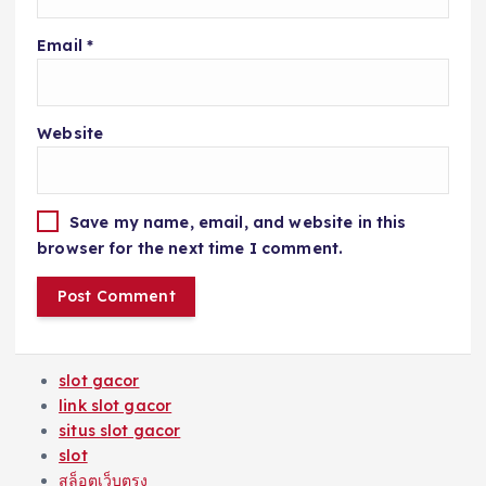
Email
*
Website
Save my name, email, and website in this
browser for the next time I comment.
slot gacor
link slot gacor
situs slot gacor
slot
สล็อตเว็บตรง