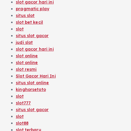
slot gacor hari ini
pragmatic play
situs slot
slot bet kecil
slot
situs slot gacor
judi slot
slot gacor hari ini
slot online
slot online
slot resmi
Slot Gacor Hari Ini
situs slot online
kinghorsetoto
slot
slot777
situs slot gacor
slot
slot88
slot terbaru