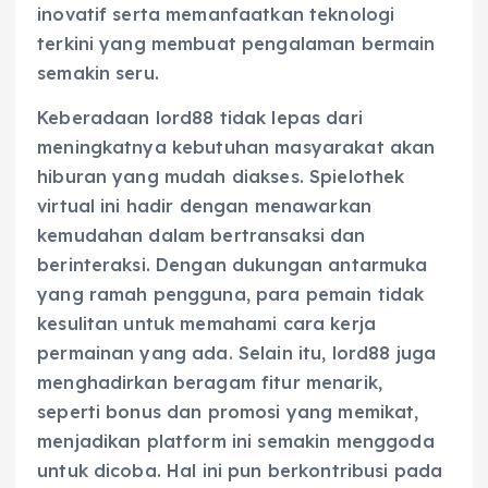
inovatif serta memanfaatkan teknologi
terkini yang membuat pengalaman bermain
semakin seru.
Keberadaan lord88 tidak lepas dari
meningkatnya kebutuhan masyarakat akan
hiburan yang mudah diakses. Spielothek
virtual ini hadir dengan menawarkan
kemudahan dalam bertransaksi dan
berinteraksi. Dengan dukungan antarmuka
yang ramah pengguna, para pemain tidak
kesulitan untuk memahami cara kerja
permainan yang ada. Selain itu, lord88 juga
menghadirkan beragam fitur menarik,
seperti bonus dan promosi yang memikat,
menjadikan platform ini semakin menggoda
untuk dicoba. Hal ini pun berkontribusi pada