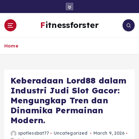
S
k
i
Fitnessforster
p
t
o
Home
c
o
n
t
e
Keberadaan Lord88 dalam
n
Industri Judi Slot Gacor:
t
Mengungkap Tren dan
Dinamika Permainan
Modern.
spotlessbat77
Uncategorized
March 9, 2026