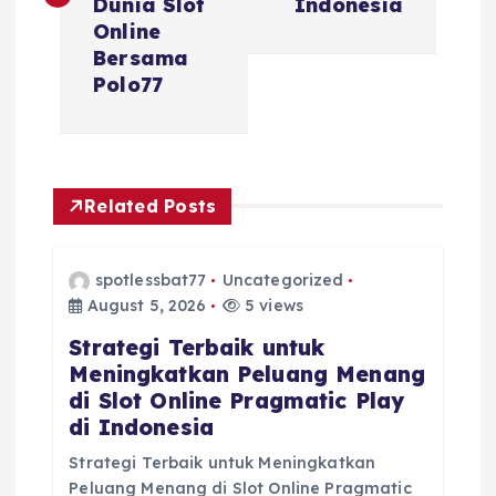
Dunia Slot
Indonesia
t
Online
Bersama
n
Polo77
a
v
Related Posts
i
spotlessbat77
Uncategorized
g
August 5, 2026
5 views
Strategi Terbaik untuk
a
Meningkatkan Peluang Menang
di Slot Online Pragmatic Play
t
di Indonesia
i
Strategi Terbaik untuk Meningkatkan
Peluang Menang di Slot Online Pragmatic