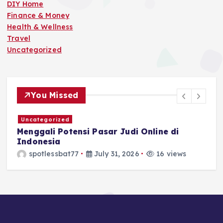
DIY Home
Finance & Money
Health & Wellness
Travel
Uncategorized
You Missed
Uncategorized
ine di
Mengenal Ragam Judi Online di Indo
Taruhan Bola, Slot, dan Poker
16 views
spotlessbat77
July 16, 2026
45 vi