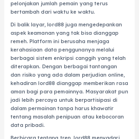
pelonjakan jumlah pemain yang terus
bertambah dari waktu ke waktu.
Di balik layar, lord88 juga mengedepankan
aspek keamanan yang tak bisa dianggap
remeh. Platform ini berusaha menjaga
kerahasiaan data penggunanya melalui
berbagai sistem enkripsi canggih yang telah
diterapkan. Dengan berbagai tantangan
dan risiko yang ada dalam perjudian online,
kehadiran lord88 dianggap memberikan rasa
aman bagi para pemainnya. Masyarakat pun
jadi lebih percaya untuk berpartisipasi di
dalam permainan tanpa harus khawatir
tentang masalah penipuan atau kebocoran
data pribadi.
Berbicara tentang tren, lord88 menyadari