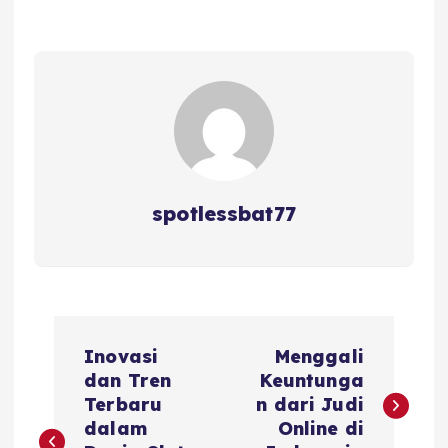
spotlessbat77
P
Inovasi
Menggali
o
dan Tren
Keuntunga
Terbaru
n dari Judi
s
dalam
Online di