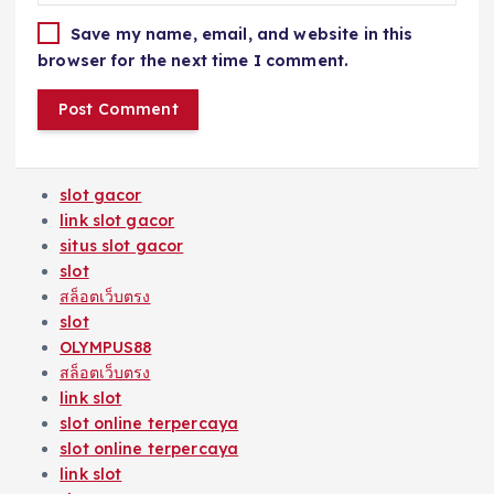
Save my name, email, and website in this
browser for the next time I comment.
slot gacor
link slot gacor
situs slot gacor
slot
สล็อตเว็บตรง
slot
OLYMPUS88
สล็อตเว็บตรง
link slot
slot online terpercaya
slot online terpercaya
link slot