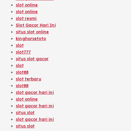
slot online
slot online
slot resmi
Slot Gacor Hari Ini
situs slot online
kinghorsetoto
slot
slot777
situs slot gacor
slot
slot88
slot terbaru
slot88
slot gacor hari ini
slot online
slot gacor hari ini
situs slot
slot gacor hari ini
situs slot