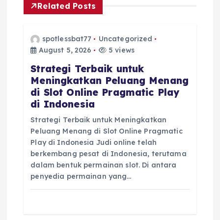
i
Related Posts
g
spotlessbat77
Uncategorized
a
August 5, 2026
5 views
Strategi Terbaik untuk
t
Meningkatkan Peluang Menang
di Slot Online Pragmatic Play
i
di Indonesia
o
Strategi Terbaik untuk Meningkatkan
Peluang Menang di Slot Online Pragmatic
n
Play di Indonesia Judi online telah
berkembang pesat di Indonesia, terutama
dalam bentuk permainan slot. Di antara
penyedia permainan yang…