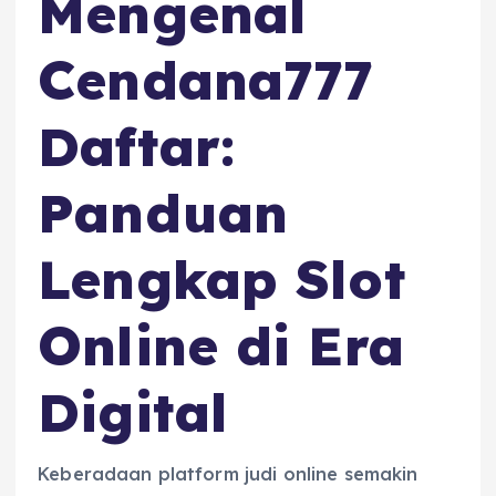
Mengenal
Cendana777
Daftar:
Panduan
Lengkap Slot
Online di Era
Digital
Keberadaan platform judi online semakin