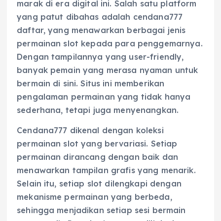
marak di era digital ini. Salah satu platform
yang patut dibahas adalah cendana777
daftar, yang menawarkan berbagai jenis
permainan slot kepada para penggemarnya.
Dengan tampilannya yang user-friendly,
banyak pemain yang merasa nyaman untuk
bermain di sini. Situs ini memberikan
pengalaman permainan yang tidak hanya
sederhana, tetapi juga menyenangkan.
Cendana777 dikenal dengan koleksi
permainan slot yang bervariasi. Setiap
permainan dirancang dengan baik dan
menawarkan tampilan grafis yang menarik.
Selain itu, setiap slot dilengkapi dengan
mekanisme permainan yang berbeda,
sehingga menjadikan setiap sesi bermain