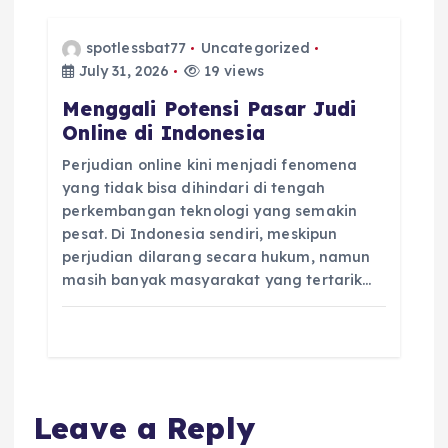
spotlessbat77
Uncategorized
July 31, 2026
19 views
Menggali Potensi Pasar Judi
Online di Indonesia
Perjudian online kini menjadi fenomena
yang tidak bisa dihindari di tengah
perkembangan teknologi yang semakin
pesat. Di Indonesia sendiri, meskipun
perjudian dilarang secara hukum, namun
masih banyak masyarakat yang tertarik…
Leave a Reply