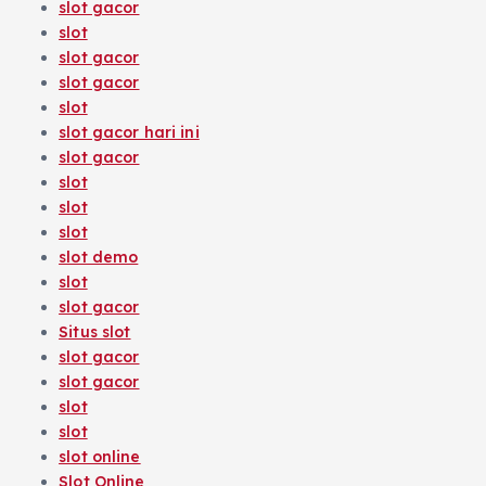
slot gacor
slot
slot gacor
slot gacor
slot
slot gacor hari ini
slot gacor
slot
slot
slot
slot demo
slot
slot gacor
Situs slot
slot gacor
slot gacor
slot
slot
slot online
Slot Online