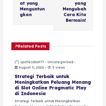
at yang
yang
n
Menguntun
Mengubah
gkan
Cara Kita
a
Bermain!
v
i
Related Posts
g
spotlessbat77
Uncategorized
a
August 5, 2026
5 views
Strategi Terbaik untuk
t
Meningkatkan Peluang Menang
di Slot Online Pragmatic Play
i
di Indonesia
o
Strategi Terbaik untuk Meningkatkan