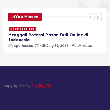
You Missed
Uncategorized
Menggali Potensi Pasar Judi Online di
M
Indonesia
T
spotlessbat77
July 31, 2026
19 views
Copyright © by
ProdigyPBN