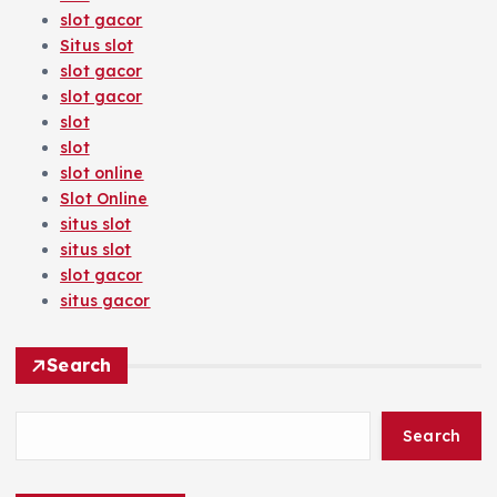
slot gacor
Situs slot
slot gacor
slot gacor
slot
slot
slot online
Slot Online
situs slot
situs slot
slot gacor
situs gacor
Search
Search