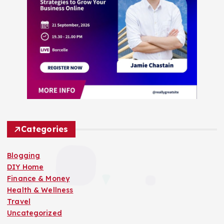
Categories
Blogging
DIY Home
Finance & Money
Health & Wellness
Travel
Uncategorized