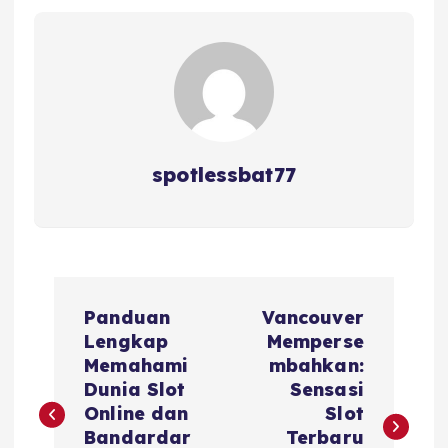
spotlessbat77
P
Panduan
Vancouver
o
Lengkap
Memperse
Memahami
mbahkan:
s
Dunia Slot
Sensasi
Online dan
Slot
t
Bandardar
Terbaru