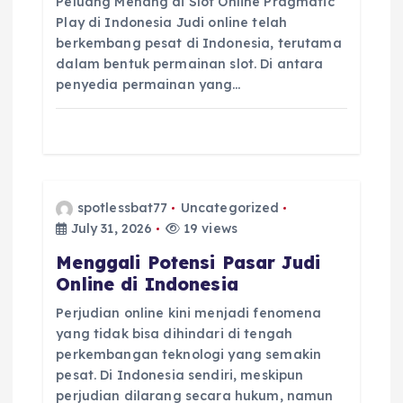
Peluang Menang di Slot Online Pragmatic
n
Play di Indonesia Judi online telah
berkembang pesat di Indonesia, terutama
dalam bentuk permainan slot. Di antara
penyedia permainan yang…
spotlessbat77
Uncategorized
July 31, 2026
19 views
Menggali Potensi Pasar Judi
Online di Indonesia
Perjudian online kini menjadi fenomena
yang tidak bisa dihindari di tengah
perkembangan teknologi yang semakin
pesat. Di Indonesia sendiri, meskipun
perjudian dilarang secara hukum, namun