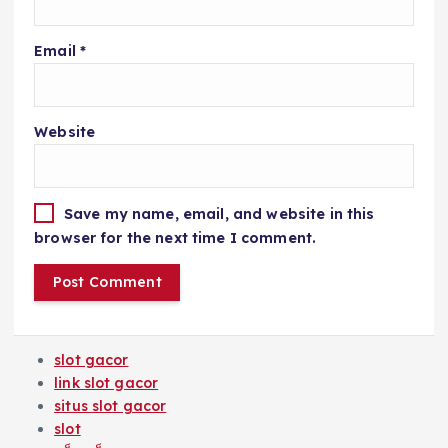
Email
*
Website
Save my name, email, and website in this
browser for the next time I comment.
slot gacor
link slot gacor
situs slot gacor
slot